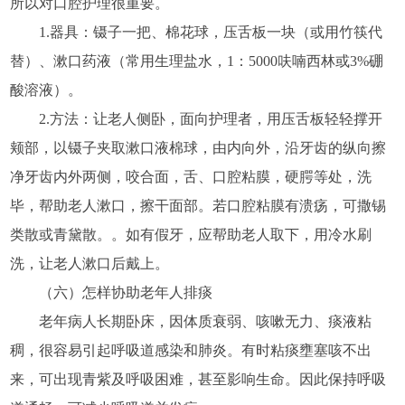
所以对口腔护理很重要。
1.器具：镊子一把、棉花球，压舌板一块（或用竹筷代
替）、漱口药液（常用生理盐水，1：5000呋喃西林或3%硼
酸溶液）。
2.方法：让老人侧卧，面向护理者，用压舌板轻轻撑开
颊部，以镊子夹取漱口液棉球，由内向外，沿牙齿的纵向擦
净牙齿内外两侧，咬合面，舌、口腔粘膜，硬腭等处，洗
毕，帮助老人漱口，擦干面部。若口腔粘膜有溃疡，可撒锡
类散或青黛散。。如有假牙，应帮助老人取下，用冷水刷
洗，让老人漱口后戴上。
（六）怎样协助老年人排痰
老年病人长期卧床，因体质衰弱、咳嗽无力、痰液粘
稠，很容易引起呼吸道感染和肺炎。有时粘痰壅塞咳不出
来，可出现青紫及呼吸困难，甚至影响生命。因此保持呼吸