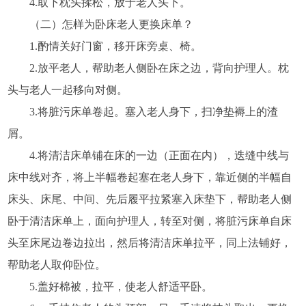
4.取下枕头揉松，放于老人头下。
（二）怎样为卧床老人更换床单？
1.酌情关好门窗，移开床旁桌、椅。
2.放平老人，帮助老人侧卧在床之边，背向护理人。枕
头与老人一起移向对侧。
3.将脏污床单卷起。塞入老人身下，扫净垫褥上的渣
屑。
4.将清洁床单铺在床的一边（正面在内），迭缝中线与
床中线对齐，将上半幅卷起塞在老人身下，靠近侧的半幅自
床头、床尾、中间、先后履平拉紧塞入床垫下，帮助老人侧
卧于清洁床单上，面向护理人，转至对侧，将脏污床单自床
头至床尾边卷边拉出，然后将清洁床单拉平，同上法铺好，
帮助老人取仰卧位。
5.盖好棉被，拉平，使老人舒适平卧。