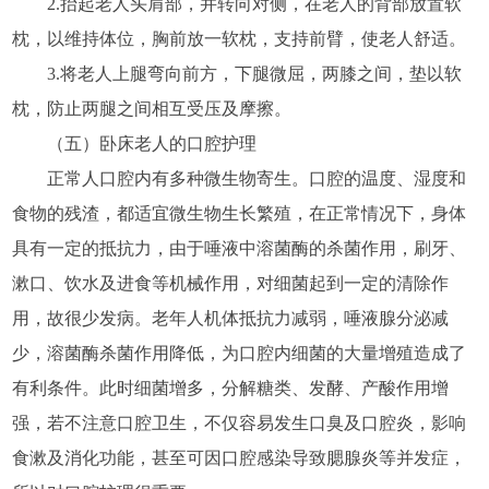
2.抬起老人头肩部，并转向对侧，在老人的背部放置软
枕，以维持体位，胸前放一软枕，支持前臂，使老人舒适。
3.将老人上腿弯向前方，下腿微屈，两膝之间，垫以软
枕，防止两腿之间相互受压及摩擦。
（五）卧床老人的口腔护理
正常人口腔内有多种微生物寄生。口腔的温度、湿度和
食物的残渣，都适宜微生物生长繁殖，在正常情况下，身体
具有一定的抵抗力，由于唾液中溶菌酶的杀菌作用，刷牙、
漱口、饮水及进食等机械作用，对细菌起到一定的清除作
用，故很少发病。老年人机体抵抗力减弱，唾液腺分泌减
少，溶菌酶杀菌作用降低，为口腔内细菌的大量增殖造成了
有利条件。此时细菌增多，分解糖类、发酵、产酸作用增
强，若不注意口腔卫生，不仅容易发生口臭及口腔炎，影响
食漱及消化功能，甚至可因口腔感染导致腮腺炎等并发症，