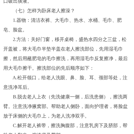
口吸出痰液。
（七）怎样为卧床老人擦澡？
1.器物：清洁衣裤、大毛巾、热水、水桶、毛巾、肥
皂、脸盆。
2.方法：关好门窗，移开桌椅，盛热水四分之三盆，松
开盖被，将大毛巾半垫半盖在老人擦洗部位，先用湿毛巾
擦，然后用蘸肥皂的毛巾擦洗，再用湿毛巾反复擦净，最后
用大毛巾擦干。擦洗部位的先后顺序如下：
A.松开领口，给老人洗眼、鼻、脸、耳、颈部等处，注
意洗净耳后。
B.脱去老人上衣（先洗健康一侧，后洗患侧），擦洗两
臂。注意洗净腋窝部。帮助老人侧卧，面向护理者，将脸盆
放于床侧的大毛巾上，为老人洗净双手。
C.解开老人裤带，擦洗胸腹部，注意乳房下及脐部，帮