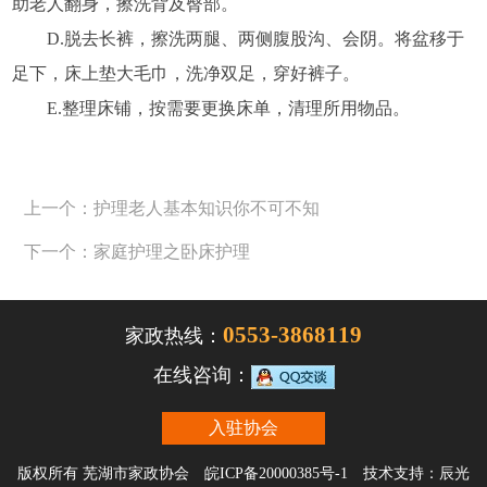
助老人翻身，擦洗背及臀部。
D.脱去长裤，擦洗两腿、两侧腹股沟、会阴。将盆移于
足下，床上垫大毛巾，洗净双足，穿好裤子。
E.整理床铺，按需要更换床单，清理所用物品。
上一个：护理老人基本知识你不可不知
下一个：家庭护理之卧床护理
0553-3868119
家政热线：
在线咨询：
入驻协会
版权所有 芜湖市家政协会
皖ICP备20000385号-1
技术支持：
辰光