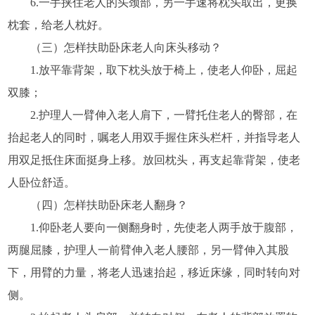
6.一手挟住老人的头颈部，另一手速将枕头取出，更换
枕套，给老人枕好。
（三）怎样扶助卧床老人向床头移动？
1.放平靠背架，取下枕头放于椅上，使老人仰卧，屈起
双膝；
2.护理人一臂伸入老人肩下，一臂托住老人的臀部，在
抬起老人的同时，嘱老人用双手握住床头栏杆，并指导老人
用双足抵住床面挺身上移。放回枕头，再支起靠背架，使老
人卧位舒适。
（四）怎样扶助卧床老人翻身？
1.仰卧老人要向一侧翻身时，先使老人两手放于腹部，
两腿屈膝，护理人一前臂伸入老人腰部，另一臂伸入其股
下，用臂的力量，将老人迅速抬起，移近床缘，同时转向对
侧。