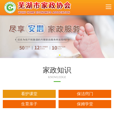
家政知识
KNOWLEDGE
看护课堂
保洁窍门
生育亲子
保姆学堂