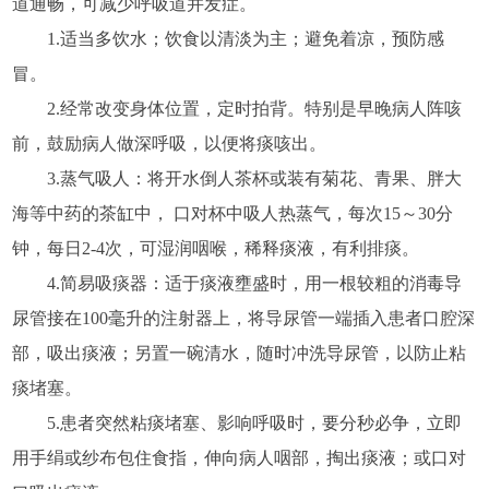
道通畅，可减少呼吸道并发症。
1.适当多饮水；饮食以清淡为主；避免着凉，预防感
冒。
2.经常改变身体位置，定时拍背。特别是早晚病人阵咳
前，鼓励病人做深呼吸，以便将痰咳出。
3.蒸气吸人：将开水倒人茶杯或装有菊花、青果、胖大
海等中药的茶缸中， 口对杯中吸人热蒸气，每次15～30分
钟，每日2-4次，可湿润咽喉，稀释痰液，有利排痰。
4.简易吸痰器：适于痰液壅盛时，用一根较粗的消毒导
尿管接在100毫升的注射器上，将导尿管一端插入患者口腔深
部，吸出痰液；另置一碗清水，随时冲洗导尿管，以防止粘
痰堵塞。
5.患者突然粘痰堵塞、影响呼吸时，要分秒必争，立即
用手绢或纱布包住食指，伸向病人咽部，掏出痰液；或口对